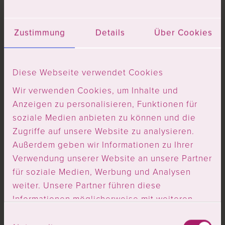
Mitglied werden
Zustimmung
Details
Über Cookies
Spenden ans Geburtshaus
Diese Webseite verwendet Cookies
Wir verwenden Cookies, um Inhalte und
Den Hinweis zum
Datenschutz
habe ich
Anzeigen zu personalisieren, Funktionen für
gelesen und bin mit der Verwendung meiner
soziale Medien anbieten zu können und die
Daten einverstanden.
Zugriffe auf unsere Website zu analysieren.
Außerdem geben wir Informationen zu Ihrer
Verwendung unserer Website an unsere Partner
unterstützen
für soziale Medien, Werbung und Analysen
weiter. Unsere Partner führen diese
Informationen möglicherweise mit weiteren
Daten zusammen, die Sie ihnen bereitgestellt
E