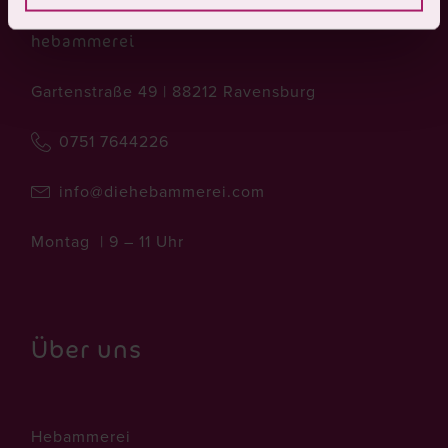
hebammerei
Gartenstraße 49 | 88212 Ravensburg
0751 7644226
info@diehebammerei.com
Montag | 9 – 11 Uhr
Über uns
Hebammerei